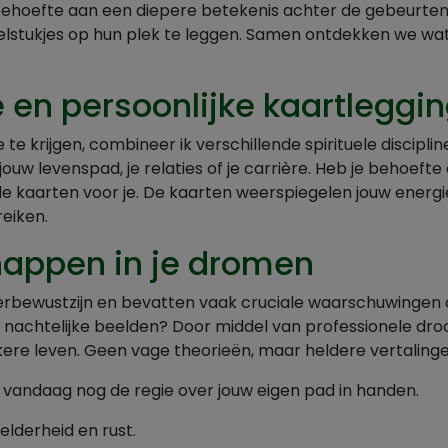
 behoefte aan een diepere betekenis achter de gebeurteni
elstukjes op hun plek te leggen. Samen ontdekken we wa
ie en persoonlijke kaartleggi
e krijgen, combineer ik verschillende spirituele disciplin
jouw levenspad, je relaties of je carrière. Heb je behoef
de kaarten voor je. De kaarten weerspiegelen jouw energie
eiken.
happen in je dromen
rbewustzijn en bevatten vaak cruciale waarschuwingen of
 nachtelijke beelden? Door middel van professionele dr
kere leven. Geen vage theorieën, maar heldere vertalinge
vandaag nog de regie over jouw eigen pad in handen.
helderheid en rust.