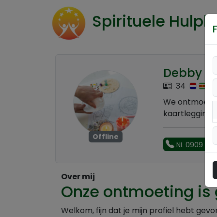
Spirituele Hulpli
Debby
34
We ontmoeten 
kaartlegging
Offline
NL 0909 - 1
Over mij
Onze ontmoeting is 
Welkom, fijn dat je mijn profiel hebt ge