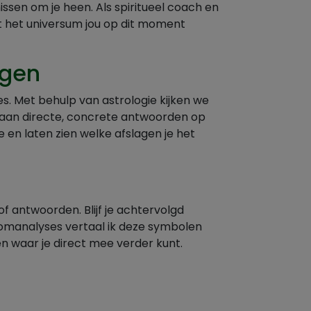
ssen om je heen. Als spiritueel coach en
t het universum jou op dit moment
ngen
es. Met behulp van astrologie kijken we
te aan directe, concrete antwoorden op
 en laten zien welke afslagen je het
 antwoorden. Blijf je achtervolgd
oomanalyses vertaal ik deze symbolen
n waar je direct mee verder kunt.