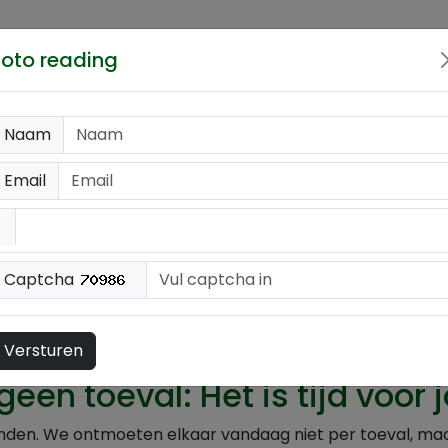
jn
Foto reading
Naam
Email
elkaar niet per toeval, maar omdat het nu tijd is! Ontde
en en diepgaande droomanalyses.
Captcha
700
BE 0907 - 37065
Fotoreading
Email alert
G
Versturen
geen toeval: Het is tijd voo
vonden. We ontmoeten elkaar vandaag niet per toeval, maar