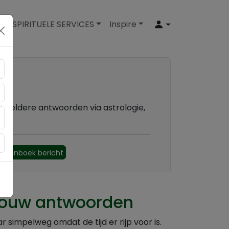
SPIRITUELE SERVICES
Inspire
k heldere antwoorden via astrologie,
astenboek bericht
r jouw antwoorden
 simpelweg omdat de tijd er rijp voor is.