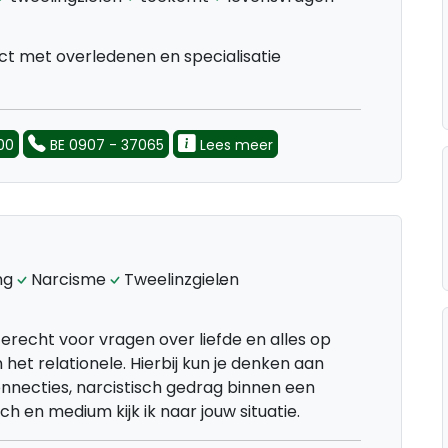
t met overledenen en specialisatie
00
BE 0907 - 37065
Lees meer
ng
Narcisme
Tweelinzgielen
spiritueelcoaching
 terecht voor vragen over liefde en alles op
 het relationele. Hierbij kun je denken aan
onnecties, narcistisch gedrag binnen een
ach en medium kijk ik naar jouw situatie.