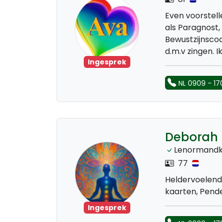
Even voorstell
als Paragnost,
Bewustzijnscoa
d.m.v zingen. 
Ingesprek
NL 0909 - 17
Deborah
Lenormandk
77
Heldervoelend
kaarten, Pende
Ingesprek